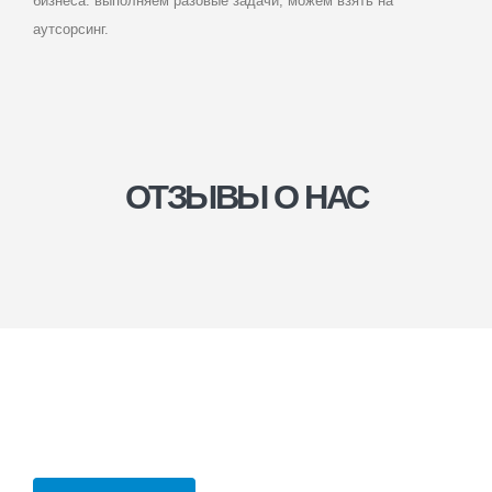
бизнеса: выполняем разовые задачи, можем взять на
аутсорсинг.
ОТЗЫВЫ О НАС
МЛБК БИЗНЕС
КОНСАЛТИНГ
Юридические услуги для компаний
в Шахтах