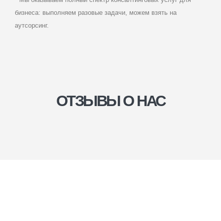
* Мы оказываем полный спектр консалтинговых услуг для
бизнеса: выполняем разовые задачи, можем взять на
аутсорсинг.
ОТЗЫВЫ О НАС
МЛБК БИЗНЕС
КОНСАЛТИНГ
Юридические услуги для компаний
в Санкт-Петербурге