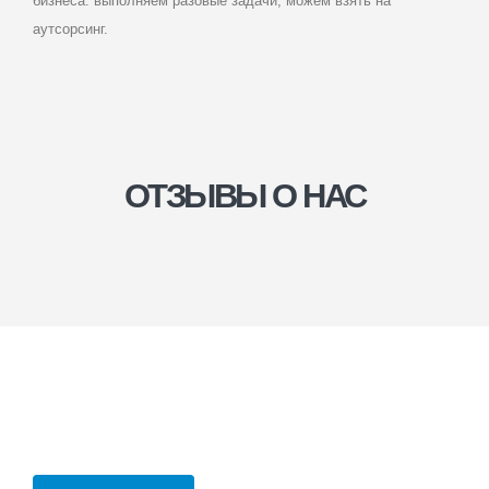
бизнеса: выполняем разовые задачи, можем взять на
аутсорсинг.
ОТЗЫВЫ О НАС
МЛБК БИЗНЕС
КОНСАЛТИНГ
Юридические услуги для компаний
в Кемерово