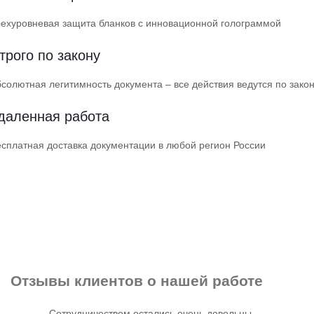
ехуровневая защита бланков с инновационной голограммой
трого по закону
солютная легитимность документа – все действия ведутся по зако
даленная работа
сплатная доставка документации в любой регион России
Отзывы клиентов
о нашей работе
Сотрудничеством остались очень довольны.