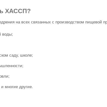
ть ХАССП?
едрения на всех связанных с производством пищевой п
й воды;
ском саду, школе;
ышленности;
овли;
 и многие другие.