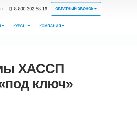
8‑800‑302‑58‑16
ты
ОБРАТНЫЙ ЗВОНОК
Ы
КУРСЫ
КОМПАНИЯ
емы ХАССП
 «под ключ»