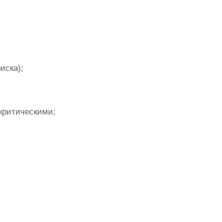
иска);
критическими;