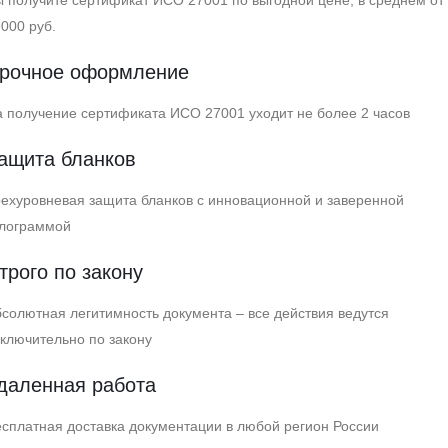
 получите сертификат ИСО 27001 по выгодной цене, в среднем от
000 руб.
рочное оформление
 получение сертификата ИСО 27001 уходит не более 2 часов
ащита бланков
ехуровневая защита бланков с инновационной и заверенной
олограммой
трого по закону
солютная легитимность документа – все действия ведутся
ключительно по закону
даленная работа
сплатная доставка документации в любой регион России