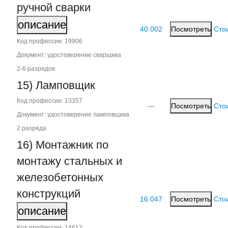
ручной сварки
описание
40.002
Посмотреть
Сто
Код профессии: 19906
Документ: удостоверение сварщика
2‑6 разрядов
15) Ламповщик
Код профессии: 13357
—
Посмотреть
Сто
Документ: удостоверение ламповщика
2 разряда
16) Монтажник по
монтажу стальных и
железобетонных
конструкций
16.047
Посмотреть
Сто
описание
Код профессии: 14612