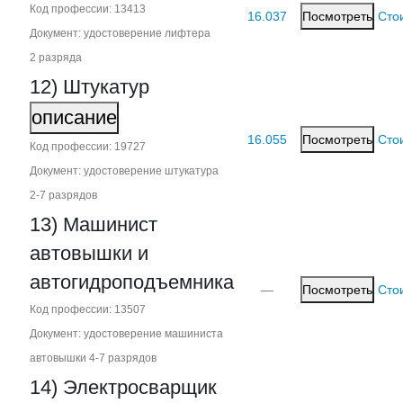
Код профессии: 13413
16.037
Посмотреть
Сто
Документ: удостоверение лифтера
2 разряда
12) Штукатур
описание
16.055
Посмотреть
Сто
Код профессии: 19727
Документ: удостоверение штукатура
2‑7 разрядов
13) Машинист
автовышки и
автогидроподъемника
—
Посмотреть
Сто
Код профессии: 13507
Документ: удостоверение машиниста
автовышки 4‑7 разрядов
14) Электросварщик