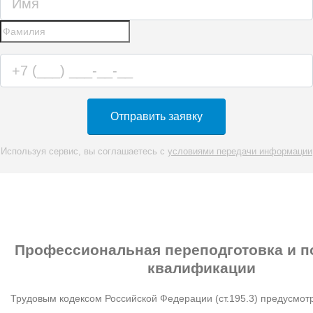
Отправить заявку
Используя сервис, вы соглашаетесь с
условиями передачи информации
Профессиональная переподготовка
и п
квалификации
Трудовым кодексом Российской Федерации (ст.195.3) предусмотр