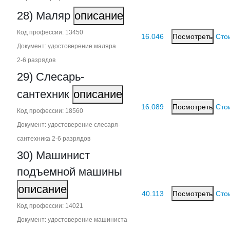
28) Маляр
описание
Код профессии: 13450
16.046
Посмотреть
Сто
Документ: удостоверение маляра
2‑6 разрядов
29) Слесарь-
сантехник
описание
16.089
Посмотреть
Сто
Код профессии: 18560
Документ: удостоверение слесаря-
сантехника 2‑6 разрядов
30) Машинист
подъемной машины
описание
40.113
Посмотреть
Сто
Код профессии: 14021
Документ: удостоверение машиниста