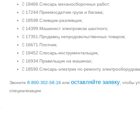
18466.Слесарь механосборочных работ;
17244.Приемосдатчик груза и багажа;
18598.Сливщик-разливщик;
14399.Машинист электровоза шахтного;
17351.Продавец непродовольственных товаров;
16671.Плотник;
18452.Слесарь-инструментальщик;
16934.Правильщик на машинах;
18590.Слесарь-электрик по ремонту электрооборудов
оставляйте заявку
Звоните
8‑800‑302‑58‑16
или
, чтобы у
специализации.