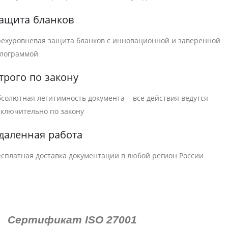
ащита бланков
рехуровневая защита бланков с инновационной и заверенной
олограммой
трого по закону
бсолютная легитимность документа – все действия ведутся
сключительно по закону
даленная работа
есплатная доставка документации в любой регион России
Сертификат ISO 27001