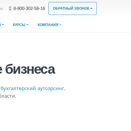
8‑800‑302‑58‑16
ты
ОБРАТНЫЙ ЗВОНОК
Ы
КУРСЫ
КОМПАНИЯ
 бизнеса
,
бухгалтерский аутсорсинг
,
бласти.