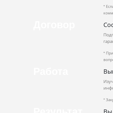
* Ес
комм
Договор
Со
Подп
гар
* Пр
вопр
Работа
Вы
Изу
инф
* За
Результат
Вы