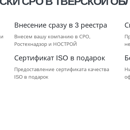
СКИ СРО В ТВЕРСКОЙ ОБ
Внесение сразу в 3 реестра
С
ки
Внесем вашу компанию в СРО,
П
Ростехнадзор и НОСТРОЙ
н
Сертификат ISO в подарок
Б
Предоставление сертификата качества
Ни
ISO в подарок
о
ЦИАЛЬНЫЙ ДОПУСК НАД
ехнадзора и состоят в НОСТРОЙ / НО