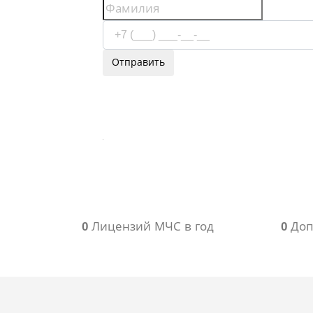
Отправить
Используя сервис, вы соглашаетесь с
услови
передачи информации
0
Лицензий МЧС в год
0
Доп