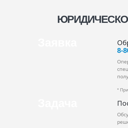
ЮРИДИЧЕСКОЕ
Заявка
Об
8‑8
Опер
спец
полу
* Пр
Задача
По
Обс
реше