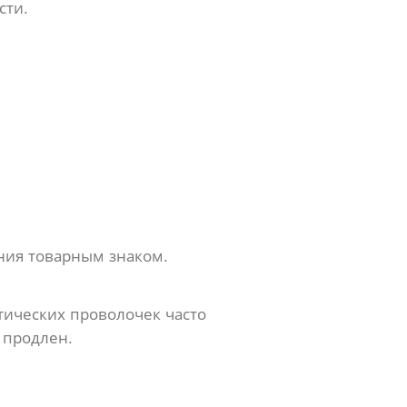
сти.
ния товарным знаком.
атических проволочек часто
 продлен.