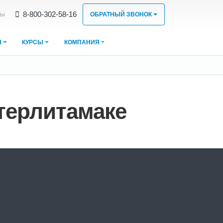
8‑800‑302‑58‑16
ты
ОБРАТНЫЙ ЗВОНОК
Ы
КУРСЫ
КОМПАНИЯ
Стерлитамаке