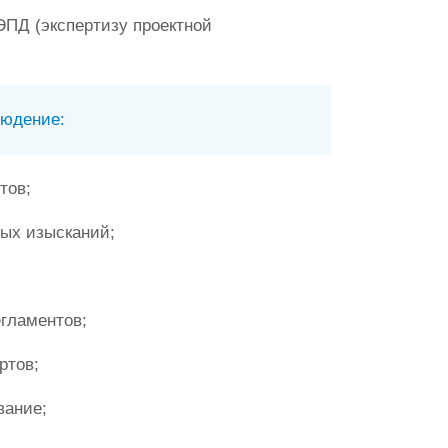
ЭПД (экспертизу проектной
людение:
тов;
ых изысканий;
гламентов;
ртов;
вание;