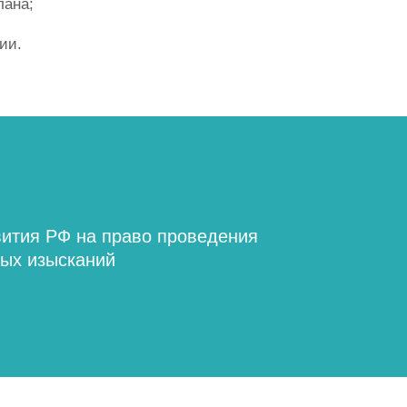
лана;
ии.
ития РФ на право проведения
ных изысканий