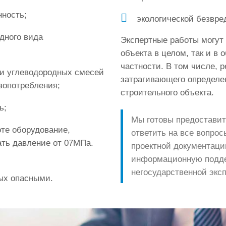
ность;
экологической безвре
дного вида
Экспертные работы могут 
объекта в целом, так и в
частности. В том числе, 
и углеводородных смесей
затрагивающего определен
азопотребления;
строительного объекта.
ь;
Мы готовы предостави
те оборудование,
ответить на все вопрос
ать давление от 07МПа.
проектной документаци
информационную поддер
негосударственной экс
ых опасными.