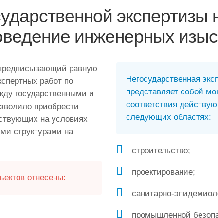
ударственной экспертизы 
оведение инженерных изыс
, предписывающий равную
Негосударственная экс
кспертных работ по
представляет собой мо
жду государственными и
соответствия действу
озволило приобрести
следующих областях:
йствующих на условиях
ми структурами на
строительство;
проектирование;
ъектов отнесены:
санитарно-эпидемиол
промышленной безопа