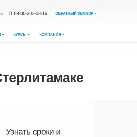
8‑800‑302‑58‑16
ты
ОБРАТНЫЙ ЗВОНОК
Ы
КУРСЫ
КОМПАНИЯ
Стерлитамаке
Узнать сроки и