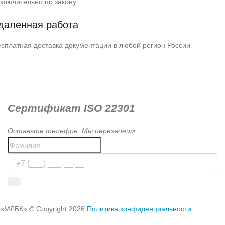
ключительно по закону
даленная работа
сплатная доставка документации в любой регион России
Сертификат ISO 22301
Оставьте телефон. Мы перезвоним
Используя сервис, вы соглашаетесь с
условиями передачи
информации
«МЛБК» © Copyright 2026.
Политика конфиденциальности