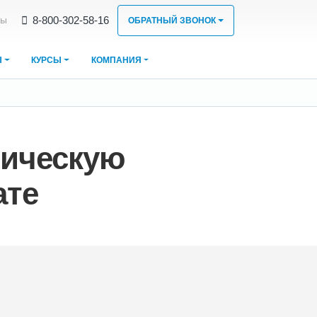
8‑800‑302‑58‑16
ты
ОБРАТНЫЙ ЗВОНОК
Ы
КУРСЫ
КОМПАНИЯ
ническую
ате