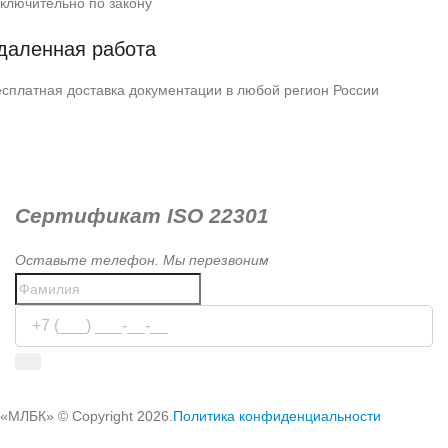
ключительно по закону
даленная работа
сплатная доставка документации в любой регион России
Сертификат ISO 22301
Оставьте телефон. Мы перезвоним
Используя сервис, вы соглашаетесь с
условиями передачи
информации
«МЛБК» © Copyright 2026.
Политика конфиденциальности