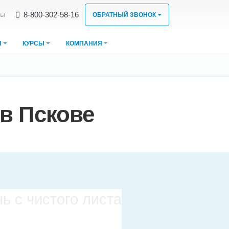
8‑800‑302‑58‑16
ты
ОБРАТНЫЙ ЗВОНОК
Ы
КУРСЫ
КОМПАНИЯ
в Пскове
ь с чистого листа