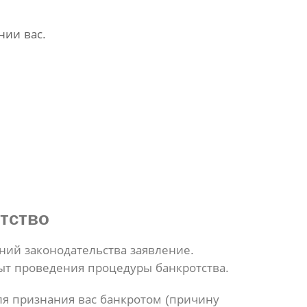
нии вас.
тство
аний законодательства заявление.
ыт проведения процедуры банкротства.
я признания вас банкротом (причину