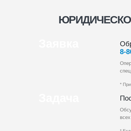
ЮРИДИЧЕСКОЕ
Заявка
Об
8‑8
Опер
спец
* При
Задача
Пос
Обсу
всех
* Есл