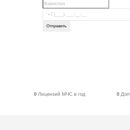
Отправить
Используя сервис, вы соглашаетесь с
услови
передачи информации
0
Лицензий МЧС в год
0
Доп