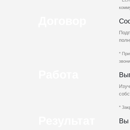
комм
Договор
Сос
Подп
полн
* Пр
звон
Работа
Вы
Изуч
собс
* Зак
Результат
Вы 