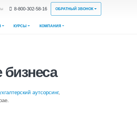
8‑800‑302‑58‑16
ты
ОБРАТНЫЙ ЗВОНОК
Ы
КУРСЫ
КОМПАНИЯ
 бизнеса
ухгалтерский аутсорсинг
,
рае.