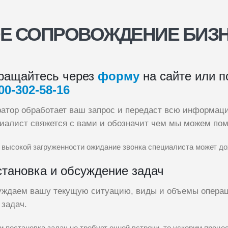
 СОПРОВОЖДЕНИЕ БИЗН
ращайтесь через
форму
на сайте или п
00‑302‑58‑16
атор обработает ваш запрос и передаст всю информац
иалист свяжется с вами и обозначит чем мы можем помо
 высокой загруженности ожидание звонка специалиста может до
тановка и обсуждение задач
ждаем вашу текущую ситуацию, виды и объемы операц
 задач.
и постановка задач не требует очной встречи, то ускорим про