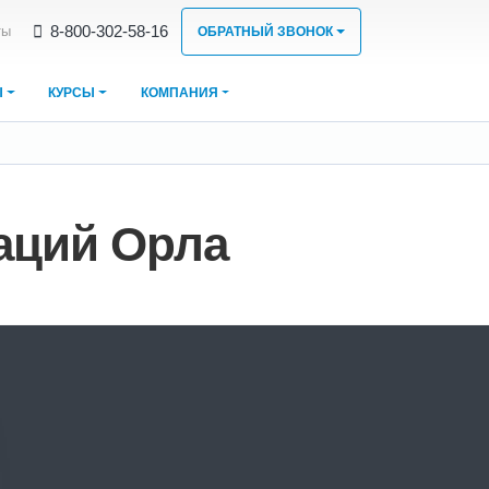
8‑800‑302‑58‑16
ты
ОБРАТНЫЙ ЗВОНОК
Ы
КУРСЫ
КОМПАНИЯ
заций Орла