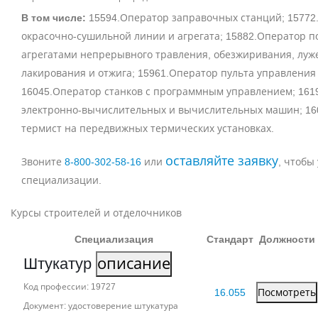
В том числе:
15594.Оператор заправочных станций; 15772
окрасочно-сушильной линии и агрегата; 15882.Оператор п
агрегатами непрерывного травления, обезжиривания, луж
лакирования и отжига; 15961.Оператор пульта управления
16045.Оператор станков с программным управлением; 161
электронно-вычислительных и вычислительных машин; 16
термист на передвижных термических установках.
оставляйте заявку
Звоните
8‑800‑302‑58‑16
или
, чтобы
специализации.
Курсы строителей и отделочников
Специализация
Стандарт
Должности
Штукатур
описание
Код профессии: 19727
16.055
Посмотреть
Документ: удостоверение штукатура