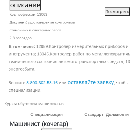
описание
—
Посмотреть
Код профессии: 13063
Документ: удостоверение контролера
станочных и слесарных работ
2‑8 разрядов
В том числе:
12959.Контролер измерительных приборов и
инструмента; 13045.Контролер работ по металлопокрытиям
технического состояния автомототранспортных средств; 1
энергосбыта.
оставляйте заявку
Звоните
8‑800‑302‑58‑16
или
, чтобы
специализации.
Курсы обучения машинистов
Специализация
Стандарт
Должности
Машинист (кочегар)