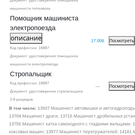
Документ: удостоверение помощника
машиниста тепловоза
Помощник машиниста
электропоезда
описание
17.006
Посмотреть
Код профессии: 16887
Документ: удостоверение помощника
машиниста электропоезда
Стропальщик
Код профессии: 18897
—
Посмотреть
Документ: удостоверение стропальщика
2‑6 разрядов
В том числе:
13507.Машинист автовышки и автогидроподъ
13704.Машинист драги; 13715.Машинист дробильных устан
13755.Машинист катка самоходного с гладкими вальцами;
коксовых машин; 13977.Машинист перегружателей; 14181