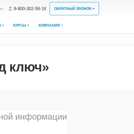
8‑800‑302‑58‑16
ты
ОБРАТНЫЙ ЗВОНОК
Ы
КУРСЫ
КОМПАНИЯ
д ключ»
ной информации