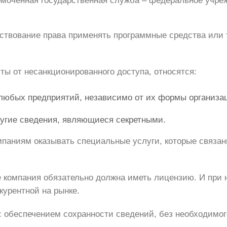
моченная государственная служба – федеральное учреж
твование права применять программные средства или т
ы от несанкционированного доступа, относятся:
любых предприятий, независимо от их формы организа
угие сведения, являющиеся секретными.
мпаниям оказывать специальные услуги, которые связан
е компания обязательно должна иметь лицензию. И при
курентной на рынке.
с обеспечением сохранности сведений, без необходимог