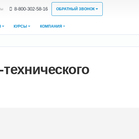
8‑800‑302‑58‑16
ты
ОБРАТНЫЙ ЗВОНОК
Ы
КУРСЫ
КОМПАНИЯ
-технического