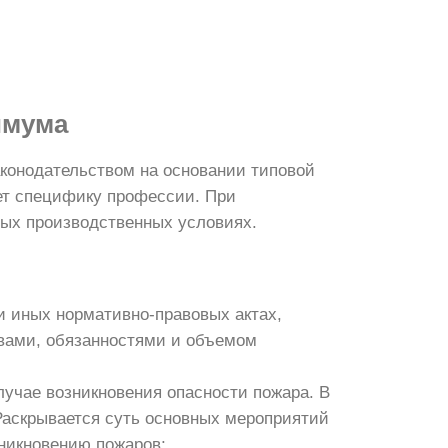
имума
конодательством на основании типовой
ет специфику профессии. При
ных производственных условиях.
и иных нормативно-правовых актах,
вами, обязанностями и объемом
лучае возникновения опасности пожара. В
Раскрывается суть основных мероприятий
никновению пожаров;