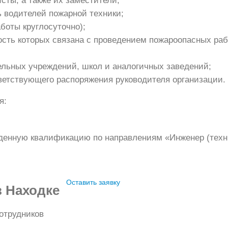
сты, а также их заместители;
ь водителей пожарной техники;
боты круглосуточно);
ость которых связана с проведением пожароопасных раб
льных учреждений, школ и аналогичных заведений;
ветствующего распоряжения руководителя организации.
я:
денную квалификацию по направлениям «Инженер (техн
Оставить заявку
в Находке
отрудников