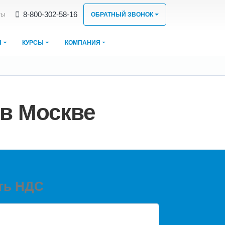
8‑800‑302‑58‑16
ты
ОБРАТНЫЙ ЗВОНОК
Ы
КУРСЫ
КОМПАНИЯ
в Москве
ть НДС