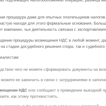
ках подлежащих налогообложению операций, разница м
ная процедура даже для опытных плательщиков налогов.
частую находя для этого формальные основания. Больш
т компании, чья деятельность связана с экспортом/имп
ждение процедуры возмещения НДС в любой момент, даж
 на стадии досудебного решения спора, так и судебного
циалистам:
едствие чего не можете сформировать документы на во
е можете ее закончить в связи с затруднениями в запол
змещении НДС
или сообщают о проведении выездной пр
аете, как этому противостоять.