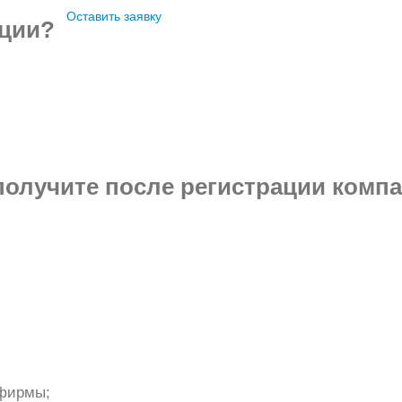
Оставить заявку
ации?
получите
после регистрации комп
 фирмы;