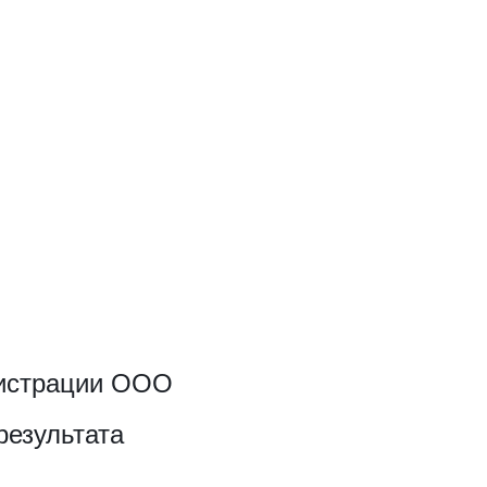
гистрации ООО
результата