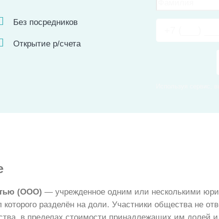
Без посредников
Открытие р/счета
Используя сервис, 
е
стью (ООО)
— учрежденное одним или несколькими юри
 которого разделён на доли. Участники общества не отв
ства, в пределах стоимости принадлежащих им долей и