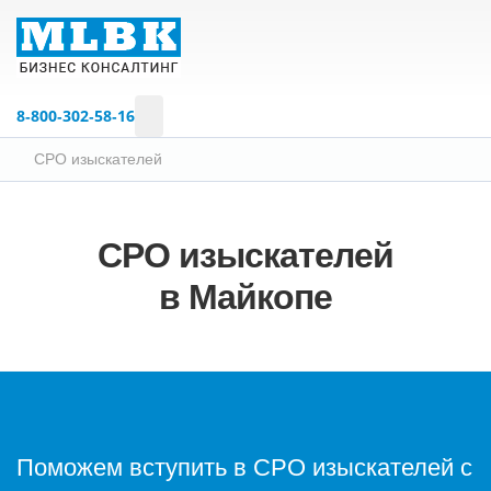
8‑800‑302‑58‑16
СРО изыскателей
СРО изыскателей
в Майкопе
Поможем вступить в СРО изыскателей с