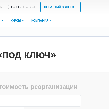
8‑800‑302‑58‑16
ты
ОБРАТНЫЙ ЗВОНОК
Ы
КУРСЫ
КОМПАНИЯ
«под ключ»
стоимость реорганизации