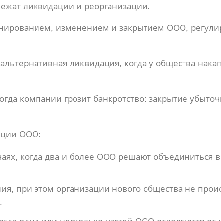
ежат ликвидации и реорганизации.
онированием, изменением и закрытием ООО, регулир
 альтернативная ликвидация, когда у общества нака
когда компании грозит банкротство: закрытие убыт
ации ООО:
чаях, когда два и более ООО решают объединиться в
я, при этом организации нового общества не проис
.