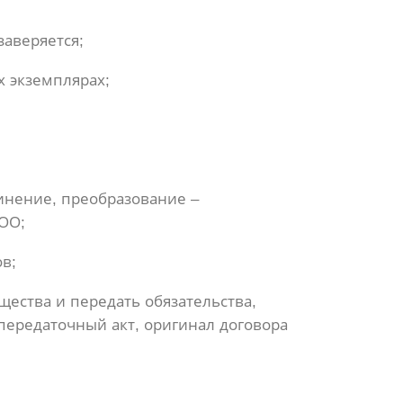
заверяется;
х экземплярах;
инение, преобразование –
ОО;
в;
ества и передать обязательства,
передаточный акт, оригинал договора