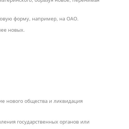
материнского, образуя новое, перенимая
овую форму, например, на ОАО.
лее новых.
ие нового общества и ликвидация
вления государственных органов или