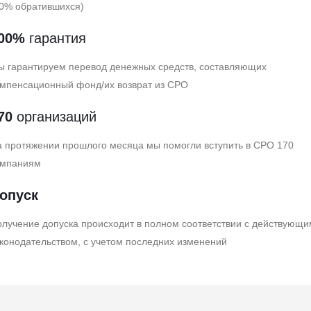
80% обратившихся)
00%
гарантия
ы гарантируем перевод денежных средств, составляющих
омпенсационный фонд/их возврат из СРО
70
организаций
 протяжении прошлого месяца мы помогли вступить в СРО 170
омпаниям
опуск
лучение допуска происходит в полном соответствии с действующи
конодательством, с учетом последних изменений