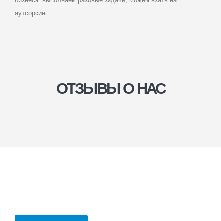
бизнеса: выполняем разовые задачи, можем взять на
аутсорсинг.
ОТЗЫВЫ О НАС
МЛБК БИЗНЕС
КОНСАЛТИНГ
Юридические услуги для компаний
в Бийске